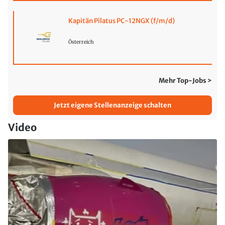
Kapitän Pilatus PC-12NGX (f/m/d)
Österreich
Mehr Top-Jobs >
Jetzt eigene Stellenanzeige schalten
Video