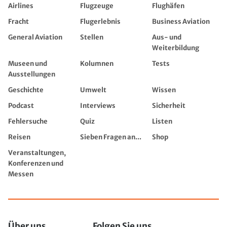
Airlines
Flugzeuge
Flughäfen
Fracht
Flugerlebnis
Business Aviation
General Aviation
Stellen
Aus- und
Weiterbildung
Museen und
Kolumnen
Tests
Ausstellungen
Geschichte
Umwelt
Wissen
Podcast
Interviews
Sicherheit
Fehlersuche
Quiz
Listen
Reisen
Sieben Fragen an...
Shop
Veranstaltungen,
Konferenzen und
Messen
Über uns
Folgen Sie uns