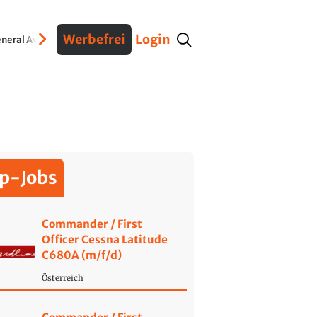
Werbefrei
Login
neral Aviation
Verteidigung
Interviews
Fracht
Geschichte
Sicherheit
Ko
p-Jobs
Commander / First
Officer Cessna Latitude
C680A (m/f/d)
Österreich