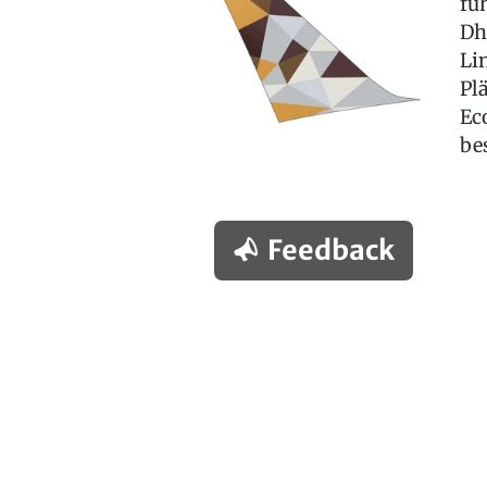
fü
Dh
Li
Pl
Ec
bes
Feedback