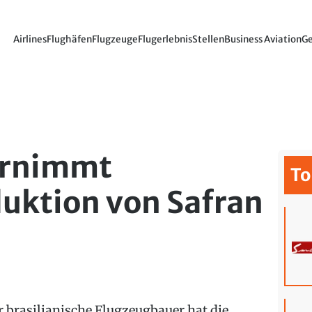
Airlines
Flughäfen
Flugzeuge
Flugerlebnis
Stellen
Business Aviation
Ge
ernimmt
To
uktion von Safran
r brasilianische Flugzeugbauer hat die