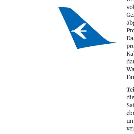
vo
Ge
ab
Pr
Da
pr
Ka
da
Wa
Fa
Te
di
Sa
eb
un
ve