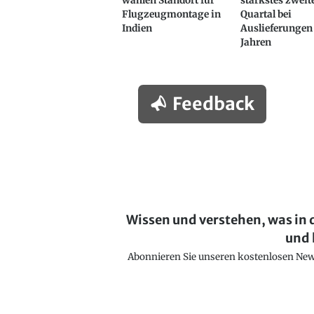
wählen Standort für
stärkstes zweit
Flugzeugmontage in
Quartal bei
Indien
Auslieferungen 
Jahren
Feedback
Wissen und verstehen, was in 
und 
Abonnieren Sie unseren kostenlosen Newsl