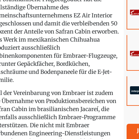
llständige Übernahme des
meinschaftsunternehmens EZ Air Interior
geschlossen und damit die verbleibenden 50
ozent der Anteile von Safran Cabin erworben.
s Werk im mexikanischen Chihuahua
oduziert ausschließlich
binenkomponenten für Embraer-Flugzeuge,
runter Gepäckfächer, Bordküchen,
schräume und Bodenpaneele für die E-Jet-
milie.
il der Vereinbarung von Embraer ist zudem
e Übernahme von Produktionsbereichen von
fran Cabin im brasilianischen Jacareí, die
enfalls ausschließlich Embraer-Programme
terstützen. Die nicht mit Embraer
rbundenen Engineering-Dienstleistungen