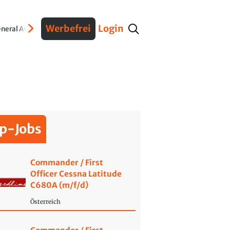
Werbefrei
Login
neral Aviation
Verteidigung
Interviews
Fracht
Geschichte
Sicherheit
Ko
p-Jobs
Commander / First
Officer Cessna Latitude
C680A (m/f/d)
Österreich