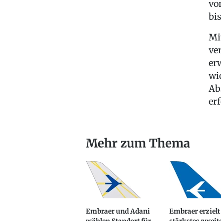
vo
bi
Mi
ve
er
wi
Ab
er
Mehr zum Thema
Embraer und Adani
Embraer erzielt