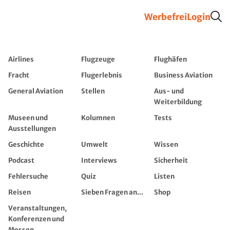
Werbefrei
Login
Airlines
Flugzeuge
Flughäfen
Fracht
Flugerlebnis
Business Aviation
General Aviation
Stellen
Aus- und
Weiterbildung
Museen und
Kolumnen
Tests
Ausstellungen
Geschichte
Umwelt
Wissen
Podcast
Interviews
Sicherheit
Fehlersuche
Quiz
Listen
Reisen
Sieben Fragen an...
Shop
Veranstaltungen,
Konferenzen und
Messen