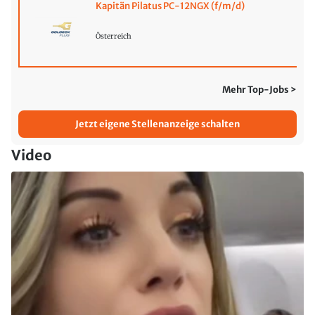
Kapitän Pilatus PC-12NGX (f/m/d)
Österreich
Mehr Top-Jobs >
Jetzt eigene Stellenanzeige schalten
Video