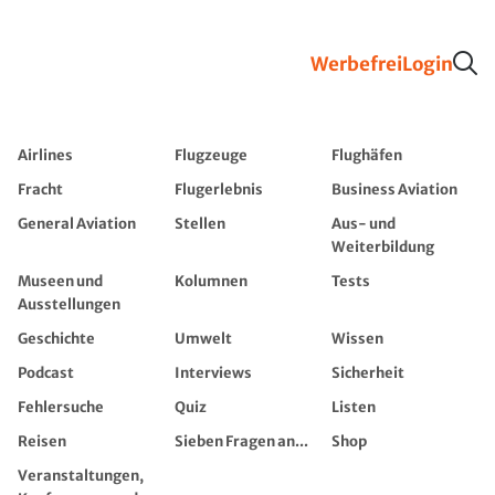
Werbefrei
Login
Airlines
Flugzeuge
Flughäfen
Fracht
Flugerlebnis
Business Aviation
General Aviation
Stellen
Aus- und
Weiterbildung
Museen und
Kolumnen
Tests
Ausstellungen
Geschichte
Umwelt
Wissen
Podcast
Interviews
Sicherheit
Fehlersuche
Quiz
Listen
Reisen
Sieben Fragen an...
Shop
Veranstaltungen,