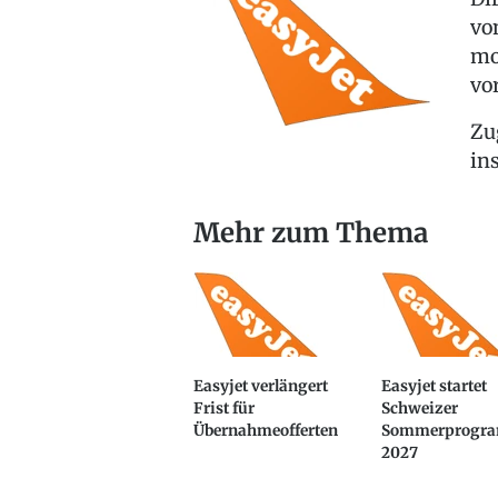
vo
mo
vo
Zu
in
Mehr zum Thema
Easyjet verlängert
Easyjet startet
Frist für
Schweizer
Übernahmeofferten
Sommerprogr
2027