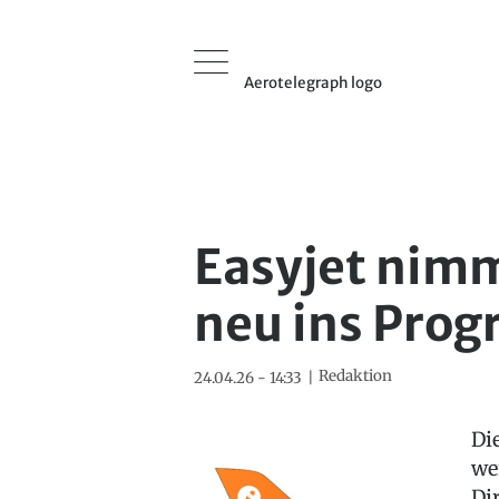
Aerotelegraph logo
Easyjet nim
neu ins Pro
Redaktion
24.04.26 - 14:33
Di
we
Di