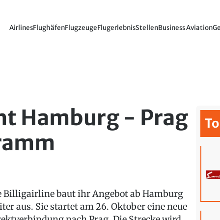
Airlines
Flughäfen
Flugzeuge
Flugerlebnis
Stellen
Business Aviation
Ge
mt Hamburg - Prag
To
gramm
e Billigairline baut ihr Angebot ab Hamburg
iter aus. Sie startet am 26. Oktober eine neue
rektverbindung nach Prag. Die Strecke wird