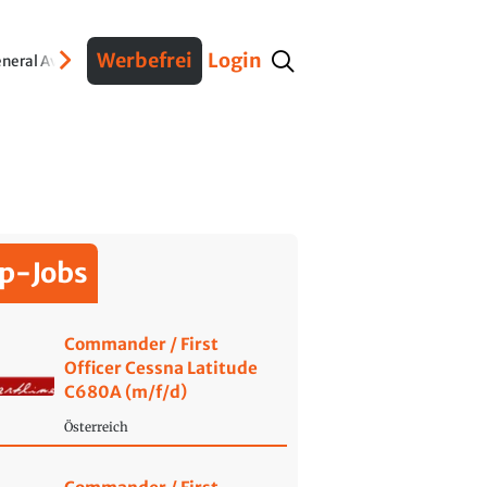
Werbefrei
Login
neral Aviation
Verteidigung
Interviews
Fracht
Geschichte
Sicherheit
Ko
p-Jobs
Commander / First
Officer Cessna Latitude
C680A (m/f/d)
Österreich