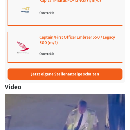
Kapitän Pilatus PC-12NGX (f/m/d)
Österreich
Captain/First Officer Embraer 550 / Legacy
500 (m/f)
Österreich
Jetzt eigene Stellenanzeige schalten
Video