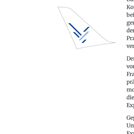
Ko
be
ge
de
Pr
ve
De
vo
Fr
pr
mo
di
Ex
Ge
Um
Ex