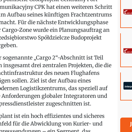
munikacyjny CPK hat einen weiteren Schritt
im Aufbau seines künftigen Frachtzentrums
macht. Für die nächste Entwicklungsphase
r Cargo-Zone wurde ein Planungsauftrag an
zedsiębiorstwo Spółdzielcze Budoprojekt
rgeben.
r sogenannte „Cargo 2“-Abschnitt ist Teil
n insgesamt drei zentralen Projekten, die die
achtinfrastruktur des neuen Flughafens
ägen sollen. Ziel ist der Aufbau eines
dernen Logistikzentrums, das speziell auf
e Anforderungen globaler Integratoren und
pressdienstleister zugeschnitten ist.
plant ist ein hoch effizientes und sicheres
feld für die Abwicklung von Kurier- und
presssendungen – ein Segment, das