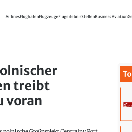
Airlines
Flughäfen
Flugzeuge
Flugerlebnis
Stellen
Business Aviation
Ge
olnischer
To
n treibt
u voran
s polnische Großprojekt Centralny Port