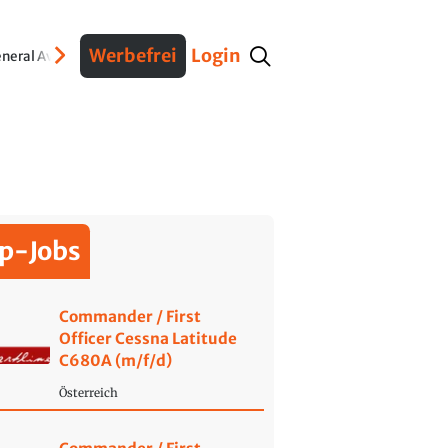
Werbefrei
Login
neral Aviation
Verteidigung
Interviews
Fracht
Geschichte
Sicherheit
Ko
p-Jobs
Commander / First
Officer Cessna Latitude
C680A (m/f/d)
Österreich