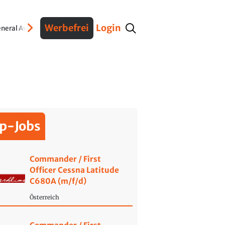
Werbefrei
Login
neral Aviation
Verteidigung
Interviews
Fracht
Geschichte
Sicherheit
Ko
p-Jobs
Commander / First
Officer Cessna Latitude
C680A (m/f/d)
Österreich