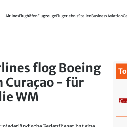
Airlines
Flughäfen
Flugzeuge
Flugerlebnis
Stellen
Business Aviation
Ge
lines flog Boeing
To
 Curaçao - für
 die WM
r niederländische Ferienflieger hat eine