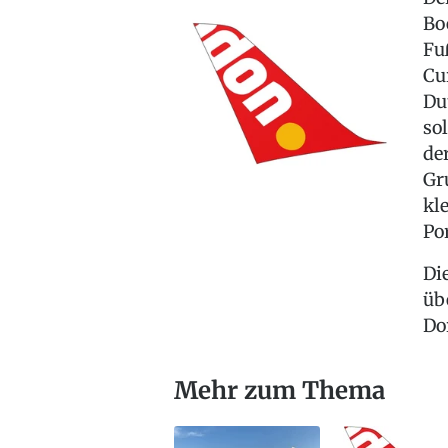
Bo
Fu
Cu
Du
so
de
Gr
kl
Po
Di
üb
Dor
Mehr zum Thema