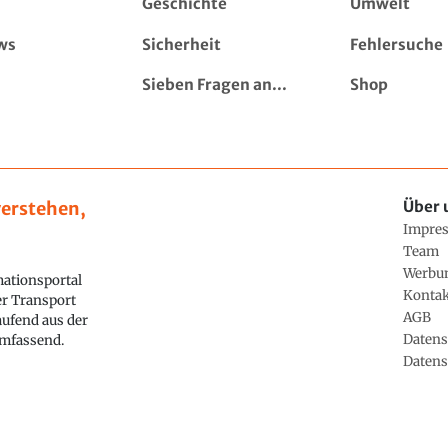
Geschichte
Umwelt
ws
Sicherheit
Fehlersuche
Sieben Fragen an...
Shop
erstehen,
Über 
Impre
Team
Werbu
ationsportal
Konta
ler Transport
AGB
aufend aus der
Datens
 umfassend.
Datens