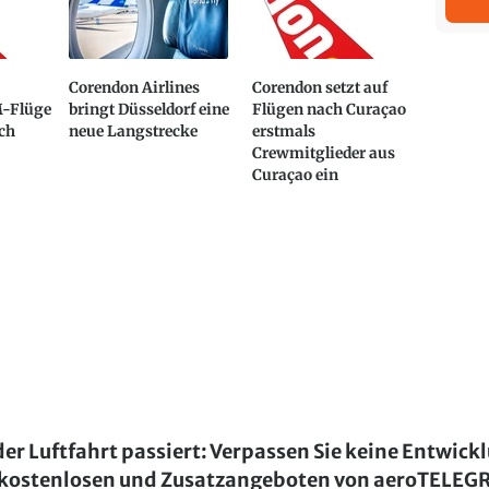
Corendon Airlines
Corendon setzt auf
M-Flüge
bringt Düsseldorf eine
Flügen nach Curaçao
och
neue Langstrecke
erstmals
Crewmitglieder aus
Curaçao ein
der Luftfahrt passiert: Verpassen Sie keine Entwick
kostenlosen und Zusatzangeboten von aeroTELE