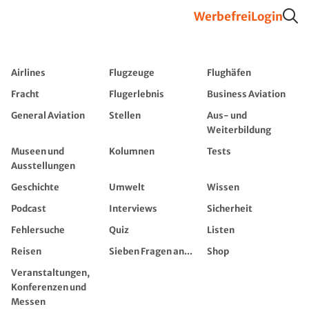
Werbefrei
Login
Airlines
Flugzeuge
Flughäfen
Fracht
Flugerlebnis
Business Aviation
General Aviation
Stellen
Aus- und
Weiterbildung
Museen und
Kolumnen
Tests
Ausstellungen
Geschichte
Umwelt
Wissen
Podcast
Interviews
Sicherheit
Fehlersuche
Quiz
Listen
Reisen
Sieben Fragen an...
Shop
Veranstaltungen,
Konferenzen und
Messen