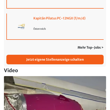
Kapitän Pilatus PC-12NGX (f/m/d)
Österreich
Mehr Top-Jobs >
Jetzt eigene Stellenanzeige schalten
Video