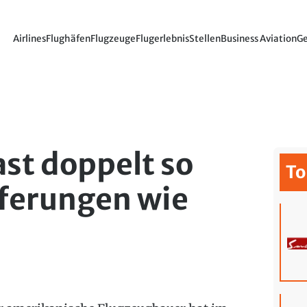
Airlines
Flughäfen
Flugzeuge
Flugerlebnis
Stellen
Business Aviation
Ge
ast doppelt so
To
eferungen wie