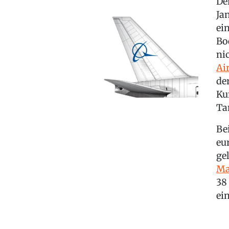
De
Ja
ei
Bo
ni
Ai
de
Ku
Ta
Be
eu
ge
Ma
38
ei