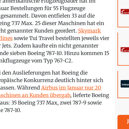
r amerikanische Flugzeugbauer hat im
nuar Bestellungen für 55 Flugzeuge
ngesammelt. Davon entfielen 33 auf die
eing 737 Max. 25 dieser Maschinen hat ein
cht genannter Kunden geordert.
Skymark
rlines
sowie Tui Travel bestellten jeweils vier
r Jets. Zudem kaufte ein nicht genannter
nde sieben Boeing 787-10. Hinzu kommen 15
nkflugzeuge vom Typ 767-C2.
i den Auslieferungen hat Boeing die
ropäische Konkurrenz deutlich hinter sich
lassen. Während
Airbus im Januar nur 20
schinen an Kunden übergab
, lieferte Boeing
 aus: 35 Boeing 737 Max, zwei 787-9 sowie
ne 787-10.