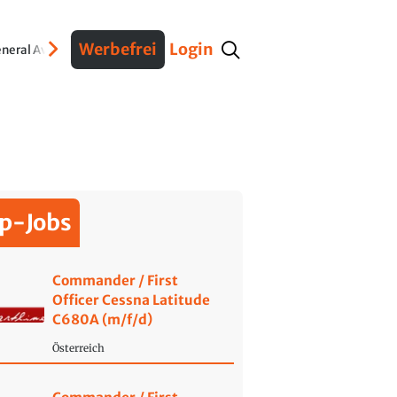
Werbefrei
Login
neral Aviation
Verteidigung
Interviews
Fracht
Geschichte
Sicherheit
Ko
p-Jobs
Commander / First
Officer Cessna Latitude
C680A (m/f/d)
Österreich