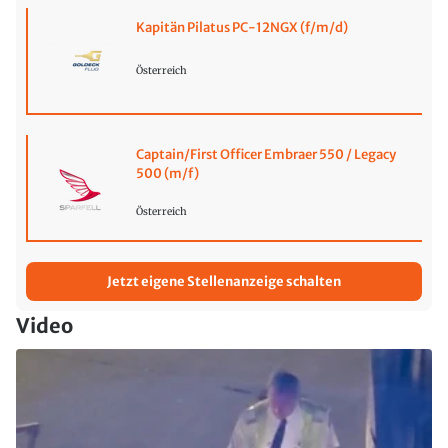
Kapitän Pilatus PC-12NGX (f/m/d)
Österreich
Captain/First Officer Embraer 550 / Legacy
500 (m/f)
Österreich
Jetzt eigene Stellenanzeige schalten
Video