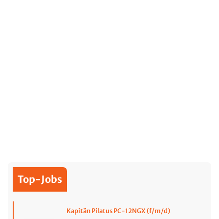
Top-Jobs
Kapitän Pilatus PC-12NGX (f/m/d)