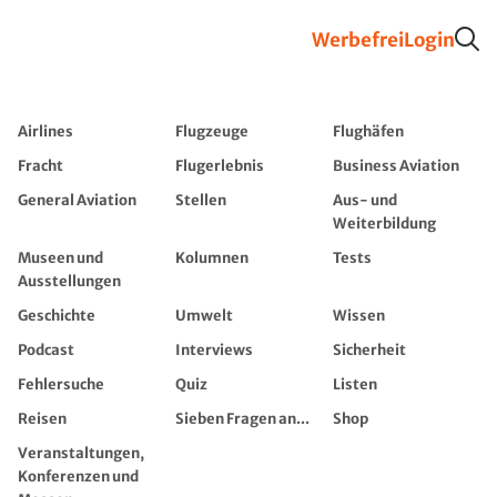
Werbefrei
Login
Airlines
Flugzeuge
Flughäfen
Fracht
Flugerlebnis
Business Aviation
General Aviation
Stellen
Aus- und
Weiterbildung
Museen und
Kolumnen
Tests
Ausstellungen
Geschichte
Umwelt
Wissen
Podcast
Interviews
Sicherheit
Fehlersuche
Quiz
Listen
Reisen
Sieben Fragen an...
Shop
Veranstaltungen,
Konferenzen und