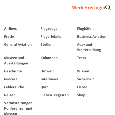
Werbefrei
Login
Airlines
Flugzeuge
Flughäfen
Fracht
Flugerlebnis
Business Aviation
General Aviation
Stellen
Aus- und
Weiterbildung
Museen und
Kolumnen
Tests
Ausstellungen
Geschichte
Umwelt
Wissen
Podcast
Interviews
Sicherheit
Fehlersuche
Quiz
Listen
Reisen
Sieben Fragen an...
Shop
Veranstaltungen,
Konferenzen und
Messen