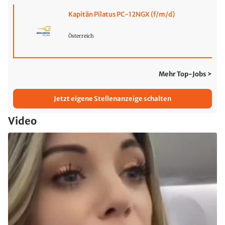
Kapitän Pilatus PC-12NGX (f/m/d)
Österreich
Mehr Top-Jobs >
Jetzt eigene Stellenanzeige schalten
Video