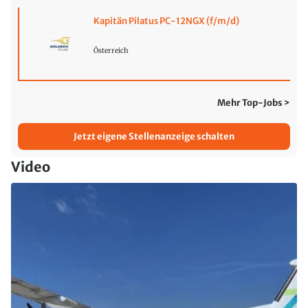
Kapitän Pilatus PC-12NGX (f/m/d)
Österreich
Mehr Top-Jobs >
Jetzt eigene Stellenanzeige schalten
Video