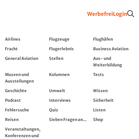
Werbefrei
Login
Airlines
Flugzeuge
Flughäfen
Fracht
Flugerlebnis
Business Aviation
General Aviation
Stellen
Aus- und
Weiterbildung
Museen und
Kolumnen
Tests
Ausstellungen
Geschichte
Umwelt
Wissen
Podcast
Interviews
Sicherheit
Fehlersuche
Quiz
Listen
Reisen
Sieben Fragen an...
Shop
Veranstaltungen,
Konferenzen und