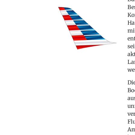
Be
Ko
Ha
mi
en
se
ak
La
we
Di
Bo
au
un
ve
Fl
Am