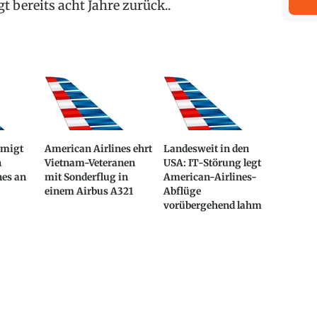
gt bereits acht Jahre zurück..
hmigt
American Airlines ehrt
Landesweit in den
n
Vietnam-Veteranen
USA: IT-Störung legt
nes an
mit Sonderflug in
American-Airlines-
einem Airbus A321
Abflüge
vorübergehend lahm