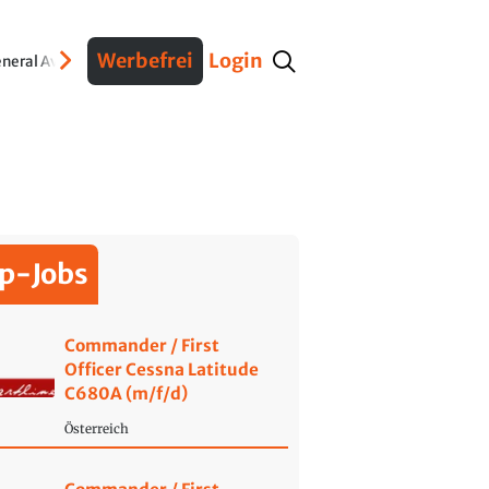
Werbefrei
Login
neral Aviation
Verteidigung
Interviews
Fracht
Geschichte
Sicherheit
Ko
p-Jobs
Commander / First
Officer Cessna Latitude
C680A (m/f/d)
Österreich