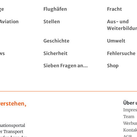
ge
Flughäfen
Fracht
Aviation
Stellen
Aus- und
Weiterbildu
Geschichte
Umwelt
ws
Sicherheit
Fehlersuche
Sieben Fragen an...
Shop
erstehen,
Über 
Impre
Team
Werbu
ationsportal
Konta
ler Transport
AGB