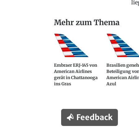
lie
Mehr zum Thema
Embraer ERJ-145 von
Brasilien gene
American Airlines
Beteiligung vo
gerät in Chattanooga
American Airli
ins Gras
Azul
Feedback