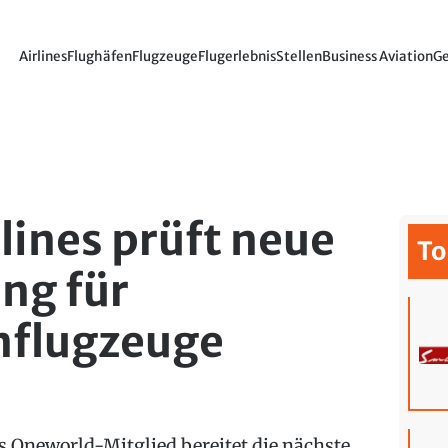
Airlines
Flughäfen
Flugzeuge
Flugerlebnis
Stellen
Business Aviation
Ge
lines prüft neue
To
ng für
nflugzeuge
s Oneworld-Mitglied bereitet die nächste