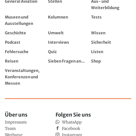
General Aviation
Stellen
Aus- und
Weiterbildung
Museen und
Kolumnen
Tests
Ausstellungen
Geschichte
Umwelt
Wissen
Podcast
Interviews
Sicherheit
Fehlersuche
Quiz
Listen
Reisen
Sieben Fragen an...
Shop
Veranstaltungen,
Konferenzen und
Messen
Über uns
Folgen Sie uns
Impressum
WhatsApp
Team
Facebook
Werbung
Instagram