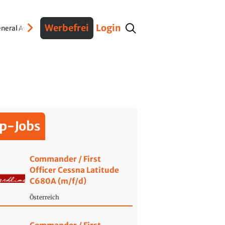
Werbefrei
Login
neral Aviation
Verteidigung
Interviews
Fracht
Geschichte
Sicherheit
Ko
p-Jobs
Commander / First
Officer Cessna Latitude
C680A (m/f/d)
Österreich