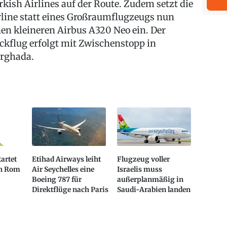
rkish Airlines auf der Route. Zudem setzt die
rline statt eines Großraumflugzeugs nun
nen kleineren Airbus A320 Neo ein. Der
ckflug erfolgt mit Zwischenstopp in
rghada.
tartet
Etihad Airways leiht
Flugzeug voller
ch Rom
Air Seychelles eine
Israelis muss
Boeing 787 für
außerplanmäßig in
Direktflüge nach Paris
Saudi-Arabien landen