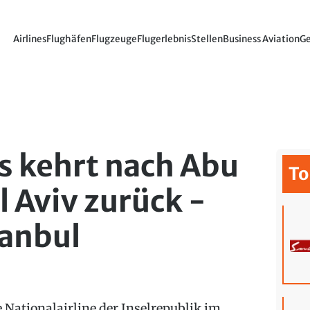
Airlines
Flughäfen
Flugzeuge
Flugerlebnis
Stellen
Business Aviation
Ge
es kehrt nach Abu
To
l Aviv zurück -
tanbul
e Nationalairline der Inselrepublik im