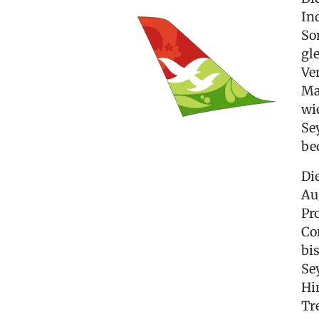
In
So
gl
Ve
Ma
wi
Se
be
Di
Au
Pr
Co
bi
Se
Hi
Tr