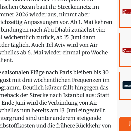
dischen Ozean baut ihr Streckennetz im
mmer 2026 wieder aus, nimmt aber
eichzeitig Anpassungen vor. Ab 1. Mai kehren
rbindungen nach Abu Dhabi zunächst vier
l wöchentlich zurück, ab 15. Juni dann
eder täglich. Auch Tel Aviv wird von Air
ychelles ab 6. Mai wieder einmal pro Woche
dient.
e saisonalen Flüge nach Paris bleiben bis 30.
gust mit drei wöchentlichen Frequenzen im
ogramm. Deutlich kürzer fällt hingegen das
meback der Strecke nach Istanbul aus: Statt
s Ende Juni wird die Verbindung von Air
ychelles nun bereits am 13. Juni eingestellt.
ntergrund sind unter anderem steigende
eibstoffkosten und die frühere Rückkehr von