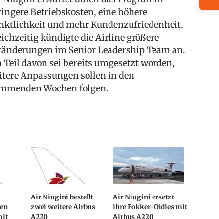
ringere Betriebskosten, eine höhere
nktlichkeit und mehr Kundenzufriedenheit.
eichzeitig kündigte die Airline größere
ränderungen im Senior Leadership Team an.
n Teil davon sei bereits umgesetzt worden,
itere Anpassungen sollen in den
mmenden Wochen folgen.
Air Niugini bestellt
Air Niugini ersetzt
ten
zwei weitere Airbus
ihre Fokker-Oldies mit
mit
A220
Airbus A220