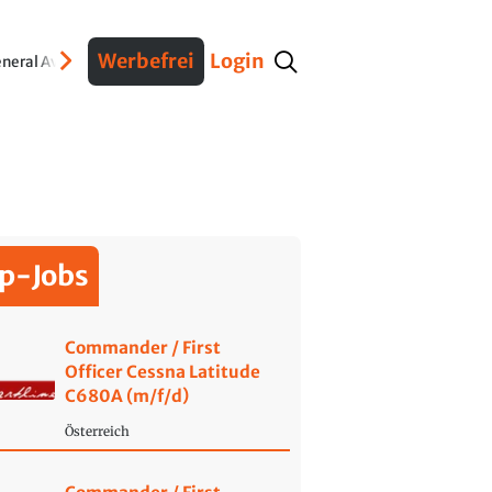
Werbefrei
Login
neral Aviation
Verteidigung
Interviews
Fracht
Geschichte
Sicherheit
Ko
p-Jobs
Commander / First
Officer Cessna Latitude
C680A (m/f/d)
Österreich