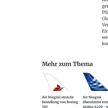
ge
Pü
Gl
Ve
Ei
we
ko
Mehr zum Thema
Air Niugini streicht
Air Niugini
Bestellung von Boeing
übernimmt ers
787
Airbus A220 - 