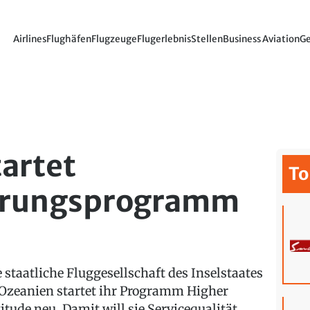
Airlines
Flughäfen
Flugzeuge
Flugerlebnis
Stellen
Business Aviation
Ge
tartet
To
erungsprogramm
e staatliche Fluggesellschaft des Inselstaates
 Ozeanien startet ihr Programm Higher
titude neu. Damit will sie Servicequalität,