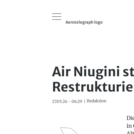
Aerotelegraph logo
Air Niugini s
Restrukturi
Redaktion
27.05.26 - 06:29
Di
in
Al