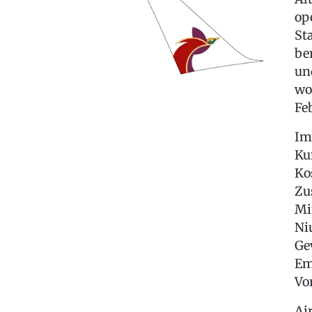
op
St
be
un
wo
Fe
Im
Ku
Ko
Zu
Mi
Ni
Ge
Em
Vo
Ai