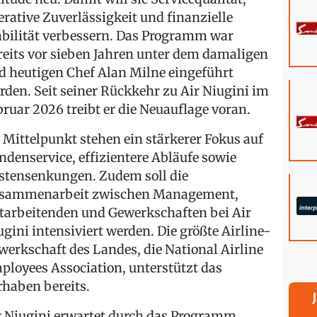
erative Zuverlässigkeit und finanzielle
abilität verbessern. Das Programm war
reits vor sieben Jahren unter dem damaligen
d heutigen Chef Alan Milne eingeführt
rden. Seit seiner Rückkehr zu Air Niugini im
bruar 2026 treibt er die Neuauflage voran.
 Mittelpunkt stehen ein stärkerer Fokus auf
ndenservice, effizientere Abläufe sowie
stensenkungen. Zudem soll die
sammenarbeit zwischen Management,
tarbeitenden und Gewerkschaften bei Air
ugini intensiviert werden. Die größte Airline-
werkschaft des Landes, die National Airline
ployees Association, unterstützt das
rhaben bereits.
r Niugini erwartet durch das Programm