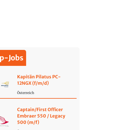
p-Jobs
Kapitän Pilatus PC-
12NGX (f/m/d)
Österreich
Captain/First Officer
Embraer 550 / Legacy
500 (m/f)