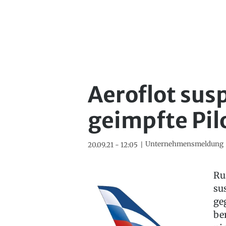
Aeroflot sus
geimpfte Pil
Unternehmensmeldung
20.09.21 - 12:05
Ru
su
ge
be