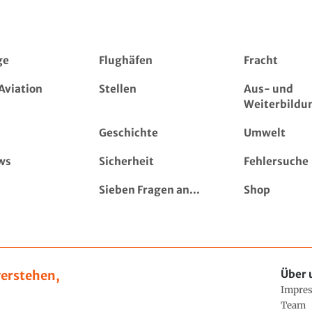
ge
Flughäfen
Fracht
Aviation
Stellen
Aus- und
Weiterbildu
Geschichte
Umwelt
ws
Sicherheit
Fehlersuche
Sieben Fragen an...
Shop
erstehen,
Über 
Impre
Team