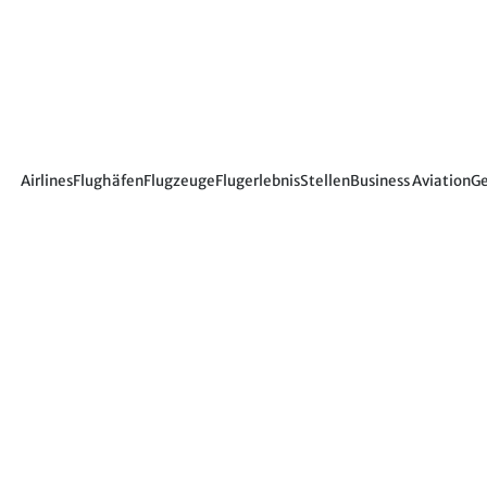
Airlines
Flughäfen
Flugzeuge
Flugerlebnis
Stellen
Business Aviation
Ge