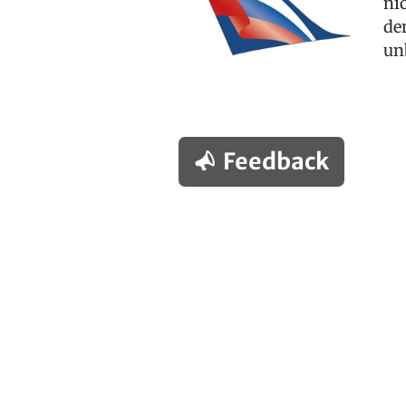
ni
de
un
Feedback