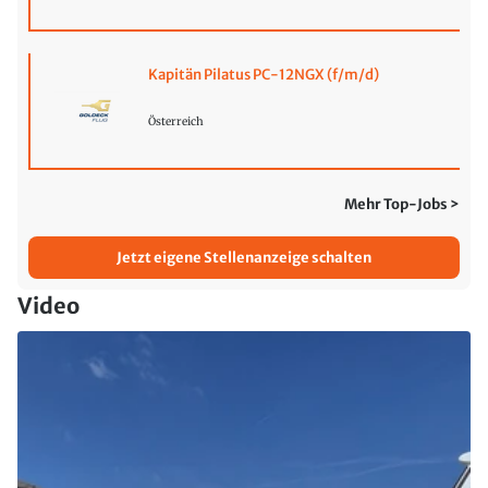
Kapitän Pilatus PC-12NGX (f/m/d)
Österreich
Mehr Top-Jobs >
Jetzt eigene Stellenanzeige schalten
Video