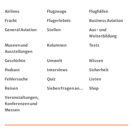
Airlines
Flugzeuge
Flughäfen
Fracht
Flugerlebnis
Business Aviation
General Aviation
Stellen
Aus- und
Weiterbildung
Museen und
Kolumnen
Tests
Ausstellungen
Geschichte
Umwelt
Wissen
Podcast
Interviews
Sicherheit
Fehlersuche
Quiz
Listen
Reisen
Sieben Fragen an...
Shop
Veranstaltungen,
Konferenzen und
Messen