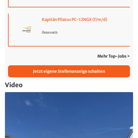
Kapitän Pilatus PC-12NGX (f/m/d)
Österreich
Mehr Top-Jobs >
Jetzt eigene Stellenanzeige schalten
Video