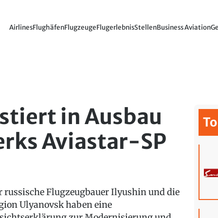
Airlines
Flughäfen
Flugzeuge
Flugerlebnis
Stellen
Business Aviation
Ge
stiert in Ausbau
To
erks Aviastar-SP
r russische Flugzeugbauer Ilyushin und die
gion Ulyanovsk haben eine
sichtserklärung zur Modernisierung und