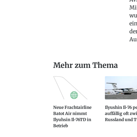
Mi
wu
ei
de
Au
Mehr zum Thema
Neue Frachtairline
Ilyushin Il-76 p
Batot Air nimmt
auffällig oft z
Ilyuhsin Il-76TD in
Russland und T
Betrieb