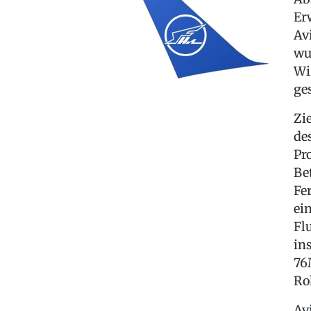
Er
Av
wu
Wi
ge
Zi
de
Pr
Be
Fe
ei
Fl
in
76
Rol
Av