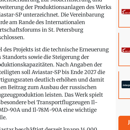
weiterung der Produktionsanlagen des Werks
iastar-SP unterzeichnet. Die Vereinbarung
rde am Rande des Internationalen
rtschaftsforums in St. Petersburg
schlossen.
el des Projekts ist die technische Erneuerung
s Standorts sowie die Steigerung der
oduktionskapazitäten. Nach Angaben der
teiligten soll Aviastar-SP bis Ende 2027 die
rtigungsraten deutlich erhöhen und damit
nen Beitrag zum Ausbau der russischen
ugzeugproduktion leisten. Das Werk spielt
sbesondere bei Transportflugzeugen Il-
МD-90А und Il-78М-90А eine wichtige
le.
iastar beschäftigt derzeit knapp 14.000