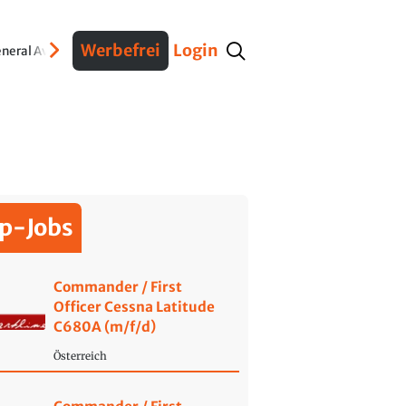
Werbefrei
Login
neral Aviation
Verteidigung
Interviews
Fracht
Geschichte
Sicherheit
Ko
p-Jobs
Commander / First
Officer Cessna Latitude
C680A (m/f/d)
Österreich