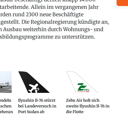
tarbeitende. Allein im vergangenen Jahr
rden rund 2300 neue Beschäftigte
ngestellt. Die Regionalregierung kündigte an,
n Ausbau weiterhin durch Wohnungs- und
sbildungsprogramme zu unterstützen.
endeln
Ilyushin Il-76 stürzt
Zebu Air holt sich
wischen
bei Landeversuch in
zweite Ilyushin Il-76 in
eheran
Port Sudan ab
die Flotte