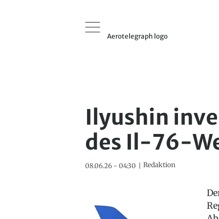
Aerotelegraph logo
Ilyushin inve
des Il-76-W
Redaktion
08.06.26 - 04:30
De
Re
Ab