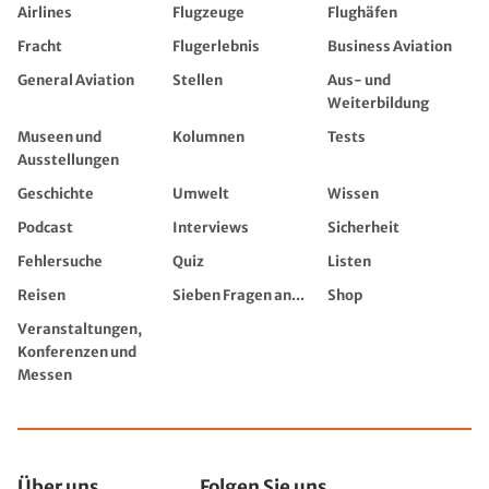
Airlines
Flugzeuge
Flughäfen
Fracht
Flugerlebnis
Business Aviation
General Aviation
Stellen
Aus- und
Weiterbildung
Museen und
Kolumnen
Tests
Ausstellungen
Geschichte
Umwelt
Wissen
Podcast
Interviews
Sicherheit
Fehlersuche
Quiz
Listen
Reisen
Sieben Fragen an...
Shop
Veranstaltungen,
Konferenzen und
Messen
Über uns
Folgen Sie uns