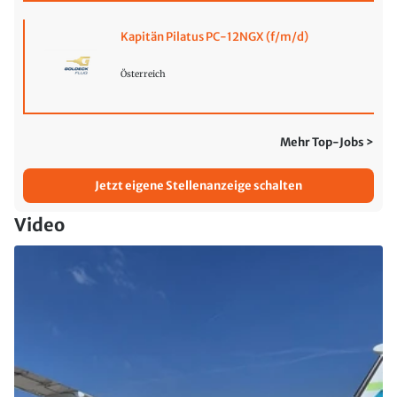
Kapitän Pilatus PC-12NGX (f/m/d)
Österreich
Mehr Top-Jobs >
Jetzt eigene Stellenanzeige schalten
Video