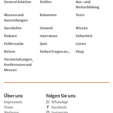
General Aviation
Stellen
Aus- und
Weiterbildung
Museen und
Kolumnen
Tests
Ausstellungen
Geschichte
Umwelt
Wissen
Podcast
Interviews
Sicherheit
Fehlersuche
Quiz
Listen
Reisen
Sieben Fragen an...
Shop
Veranstaltungen,
Konferenzen und
Messen
Über uns
Folgen Sie uns
Impressum
WhatsApp
Team
Facebook
Werbung
Instagram