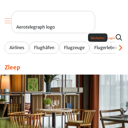
Aerotelegraph logo
Werbefrei
Login
Airlines
Flughäfen
Flugzeuge
Flugerlebnis
Zleep