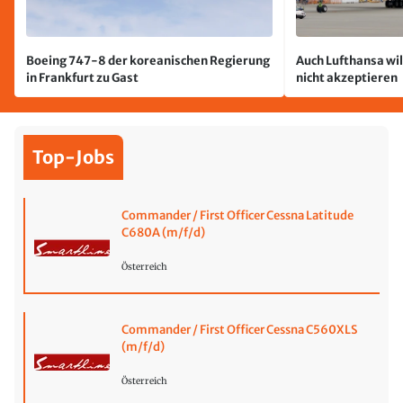
Boeing 747-8 der koreanischen Regierung
Auch Lufthansa wil
in Frankfurt zu Gast
nicht akzeptieren
Top-Jobs
Commander / First Officer Cessna Latitude
C680A (m/f/d)
Österreich
Commander / First Officer Cessna C560XLS
(m/f/d)
Österreich