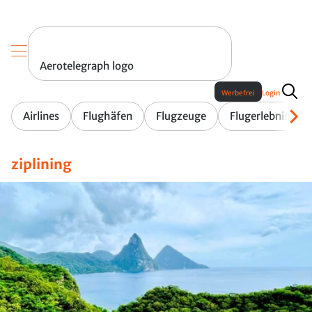
Aerotelegraph logo
Werbefrei
Login
Airlines
Flughäfen
Flugzeuge
Flugerlebnis
ziplining