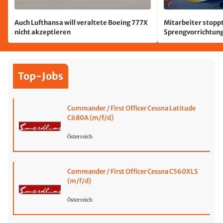
Auch Lufthansa will veraltete Boeing 777X
Mitarbeiter stoppt
nicht akzeptieren
Sprengvorrichtung
Leipzig/Halle
Top-Jobs
Commander / First Officer Cessna Latitude
C680A (m/f/d)
Österreich
Commander / First Officer Cessna C560XLS
(m/f/d)
Österreich