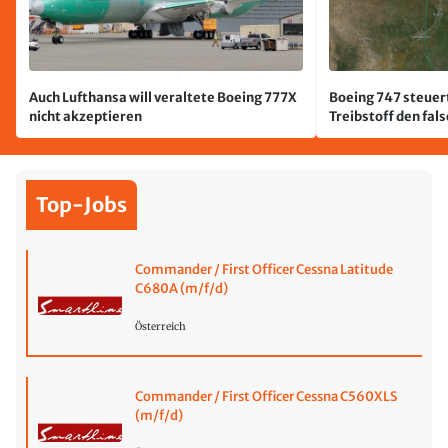
Auch Lufthansa will veraltete Boeing 777X
Boeing 747 steuert
nicht akzeptieren
Treibstoff den fal
Top-Jobs
Commander / First Officer Cessna Latitude
C680A (m/f/d)
Österreich
Commander / First Officer Cessna C560XLS
(m/f/d)