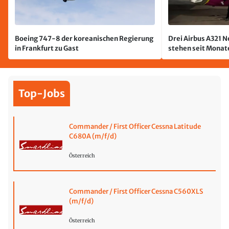
Boeing 747-8 der koreanischen Regierung
Drei Airbus A321 
in Frankfurt zu Gast
stehen seit Monate
jetzt wurde einer 
Top-Jobs
Commander / First Officer Cessna Latitude
C680A (m/f/d)
Österreich
Commander / First Officer Cessna C560XLS
(m/f/d)
Österreich