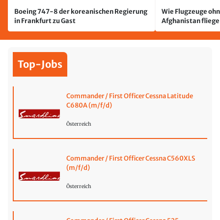
Boeing 747-8 der koreanischen Regierung
Wie Flugzeuge ohn
in Frankfurt zu Gast
Afghanistan flieg
Top-Jobs
Commander / First Officer Cessna Latitude
C680A (m/f/d)
Österreich
Commander / First Officer Cessna C560XLS
(m/f/d)
Österreich