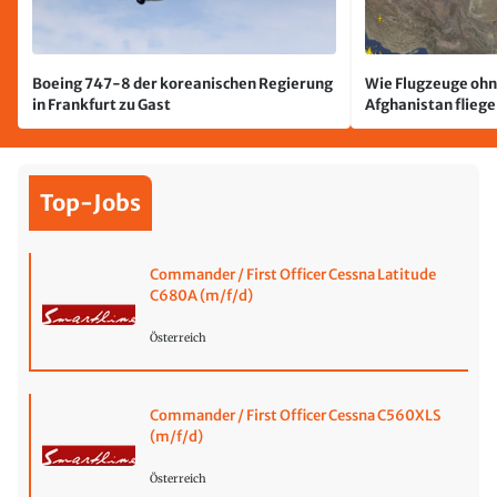
Boeing 747-8 der koreanischen Regierung
Wie Flugzeuge ohn
in Frankfurt zu Gast
Afghanistan flieg
Top-Jobs
Commander / First Officer Cessna Latitude
C680A (m/f/d)
Österreich
Commander / First Officer Cessna C560XLS
(m/f/d)
Österreich