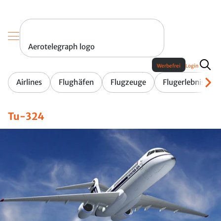
Aerotelegraph logo
Werbefrei
Login
Airlines
Flughäfen
Flugzeuge
Flugerlebnis
Tu-324