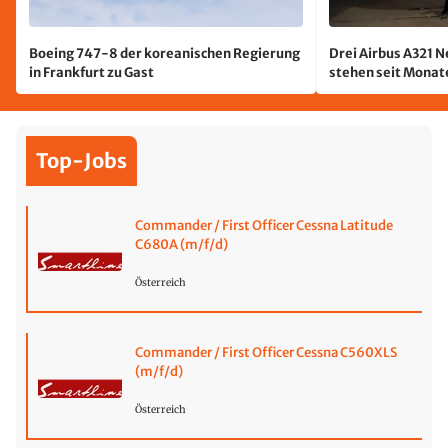
Boeing 747-8 der koreanischen Regierung
Drei Airbus A321 
in Frankfurt zu Gast
stehen seit Monate
jetzt wurde einer 
Top-Jobs
Commander / First Officer Cessna Latitude
C680A (m/f/d)
Österreich
Commander / First Officer Cessna C560XLS
(m/f/d)
Österreich