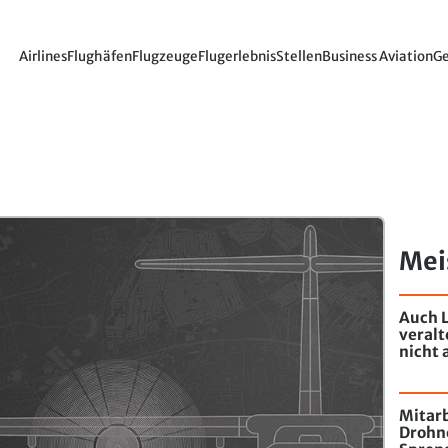
Airlines
Flughäfen
Flugzeuge
Flugerlebnis
Stellen
Business Aviation
Ge
Mei
Auch L
veral
nicht 
Mitarb
Drohn