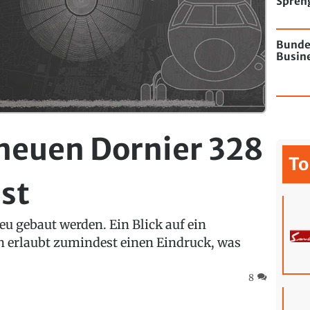
Spren
Flugha
Bunde
Busine
neuen Dornier 328
To
ist
neu gebaut werden. Ein Blick auf ein
en erlaubt zumindest einen Eindruck, was
8