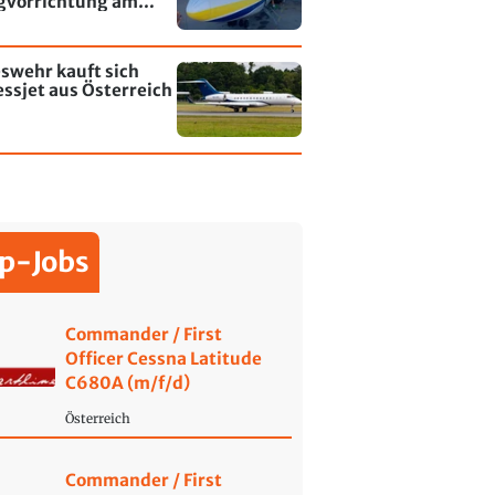
gvorrichtung am
fen Leipzig/Halle
swehr kauft sich
ssjet aus Österreich
p-Jobs
Commander / First
Officer Cessna Latitude
C680A (m/f/d)
Österreich
Commander / First