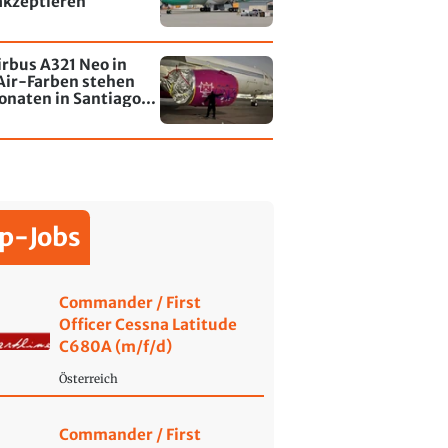
akzeptieren
irbus A321 Neo in
Air-Farben stehen
onaten in Santiago
le - jetzt wurde einer
affiti besprayt
p-Jobs
Commander / First
Officer Cessna Latitude
C680A (m/f/d)
Österreich
Commander / First