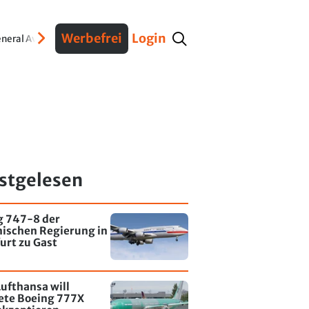
Werbefrei
Login
neral Aviation
Verteidigung
Interviews
Fracht
Geschichte
Sicherheit
Ko
stgelesen
g 747-8 der
nischen Regierung in
urt zu Gast
ufthansa will
tete Boeing 777X