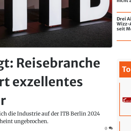
nicht 
Drei A
Wizz-
seit M
de Chi
mit Gr
gt: Reisebranche
To
rt exzellentes
r
ich die Industrie auf der ITB Berlin 2024
cheint ungebrochen.
0