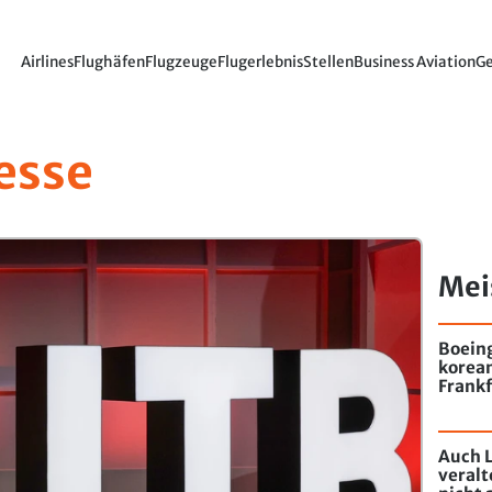
Airlines
Flughäfen
Flugzeuge
Flugerlebnis
Stellen
Business Aviation
Ge
esse
Mei
Boein
korea
Frankf
Auch L
veral