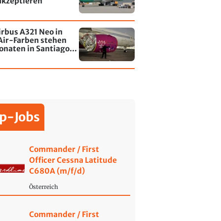
akzeptieren
irbus A321 Neo in
Air-Farben stehen
onaten in Santiago
le - jetzt wurde einer
affiti besprayt
p-Jobs
Commander / First
Officer Cessna Latitude
C680A (m/f/d)
Österreich
Commander / First