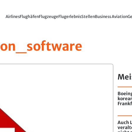
Airlines
Flughäfen
Flugzeuge
Flugerlebnis
Stellen
Business Aviation
Ge
ion_software
Mei
Boein
korea
Frankf
Auch L
veral