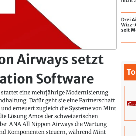
nicht 
Drei A
Wizz-
seit M
de Chi
mit Gr
on Airways setzt
To
iation Software
t startet eine mehrjährige Modernisierung
ndhaltung. Dafür geht sie eine Partnerschaft
n und erneuert zugleich die Systeme von Mint
 die Lösung Amos der schweizerischen
 bei ANA All Nippon Airways die Wartung
und Komponenten steuern, während Mint