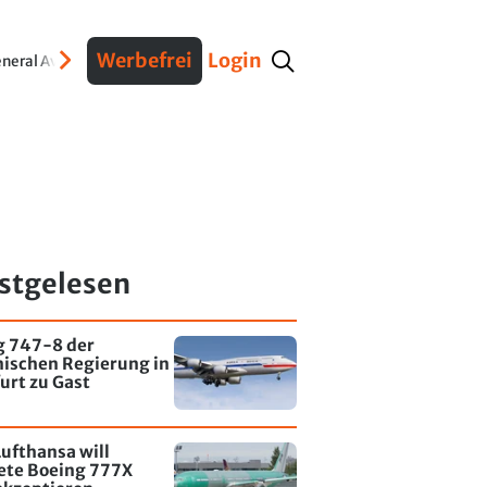
Werbefrei
Login
neral Aviation
Verteidigung
Interviews
Fracht
Geschichte
Sicherheit
Ko
stgelesen
g 747-8 der
nischen Regierung in
urt zu Gast
ufthansa will
tete Boeing 777X