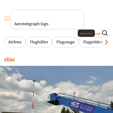
Aerotelegraph logo
Werbefrei
Login
Airlines
Flughäfen
Flugzeuge
Flugerlebnis
sliac