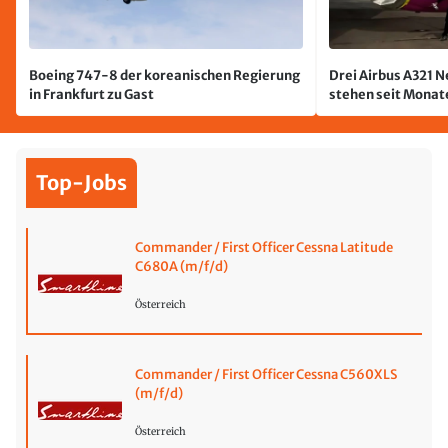
Boeing 747-8 der koreanischen Regierung
Drei Airbus A321 
in Frankfurt zu Gast
stehen seit Monate
jetzt wurde einer 
Top-Jobs
Commander / First Officer Cessna Latitude
C680A (m/f/d)
Österreich
Commander / First Officer Cessna C560XLS
(m/f/d)
Österreich