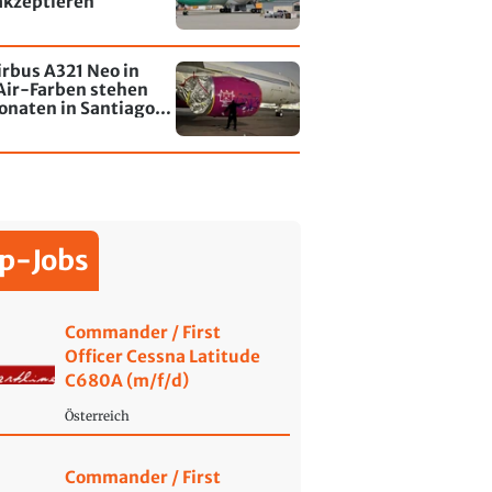
akzeptieren
irbus A321 Neo in
Air-Farben stehen
onaten in Santiago
le - jetzt wurde einer
affiti besprayt
p-Jobs
Commander / First
Officer Cessna Latitude
C680A (m/f/d)
Österreich
Commander / First