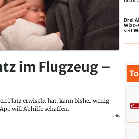
nicht 
Drei A
Wizz-
seit M
de Chi
mit Gr
atz im Flugzeug –
To
en Platz erwischt hat, kann bisher wenig
App will Abhilfe schaffen.
5