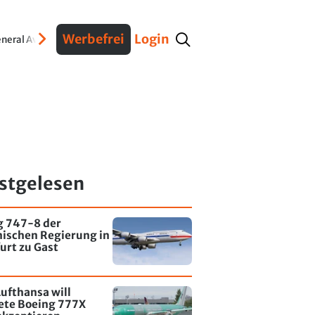
Werbefrei
Login
neral Aviation
Verteidigung
Interviews
Fracht
Geschichte
Sicherheit
Ko
stgelesen
g 747-8 der
nischen Regierung in
urt zu Gast
ufthansa will
tete Boeing 777X