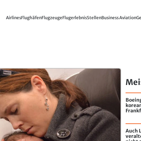
Airlines
Flughäfen
Flugzeuge
Flugerlebnis
Stellen
Business Aviation
Ge
Mei
Boein
korea
Frankf
Auch L
veral