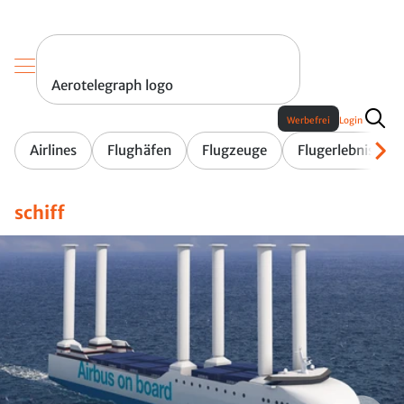
Aerotelegraph logo
Werbefrei
Login
Airlines
Flughäfen
Flugzeuge
Flugerlebnis
schiff