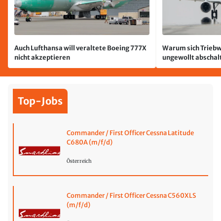
Auch Lufthansa will veraltete Boeing 777X
Warum sich Triebw
nicht akzeptieren
ungewollt abschal
passiert
Top-Jobs
Commander / First Officer Cessna Latitude
C680A (m/f/d)
Österreich
Commander / First Officer Cessna C560XLS
(m/f/d)