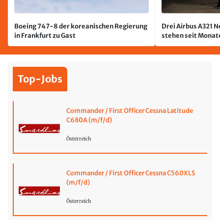
Boeing 747-8 der koreanischen Regierung
Drei Airbus A321 
in Frankfurt zu Gast
stehen seit Monate
jetzt wurde einer 
Top-Jobs
Commander / First Officer Cessna Latitude
C680A (m/f/d)
Österreich
Commander / First Officer Cessna C560XLS
(m/f/d)
Österreich