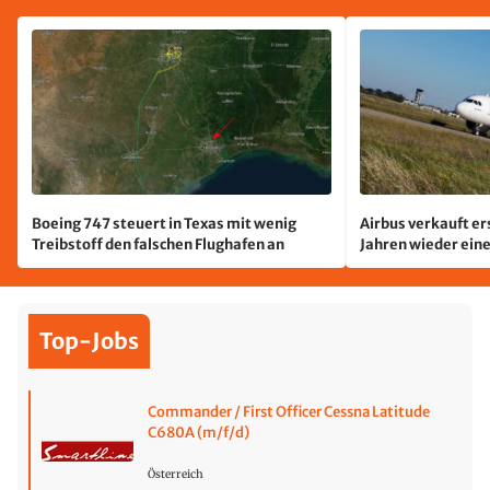
Boeing 747 steuert in Texas mit wenig
Airbus verkauft er
Treibstoff den falschen Flughafen an
Jahren wieder ein
Top-Jobs
Commander / First Officer Cessna Latitude
C680A (m/f/d)
Österreich