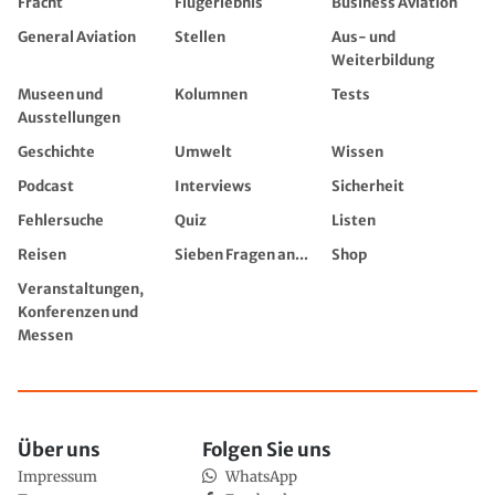
Fracht
Flugerlebnis
Business Aviation
General Aviation
Stellen
Aus- und
Weiterbildung
Museen und
Kolumnen
Tests
Ausstellungen
Geschichte
Umwelt
Wissen
Podcast
Interviews
Sicherheit
Fehlersuche
Quiz
Listen
Reisen
Sieben Fragen an...
Shop
Veranstaltungen,
Konferenzen und
Messen
Über uns
Folgen Sie uns
Impressum
WhatsApp