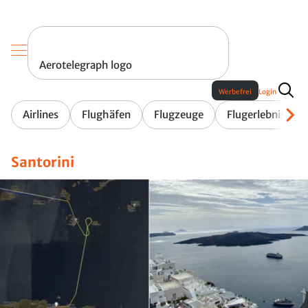
Aerotelegraph logo
Werbefrei
Login
Airlines
Flughäfen
Flugzeuge
Flugerlebnis
Santorini