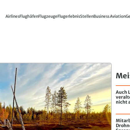
Airlines
Flughäfen
Flugzeuge
Flugerlebnis
Stellen
Business Aviation
Ge
Mei
Auch L
veral
nicht 
Mitarb
Drohn