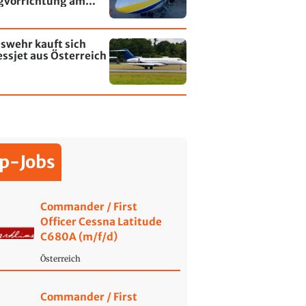
gvorrichtung am
fen Leipzig/Halle
swehr kauft sich
ssjet aus Österreich
p-Jobs
Commander / First
Officer Cessna Latitude
C680A (m/f/d)
Österreich
Commander / First