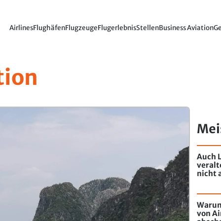
Airlines
Flughäfen
Flugzeuge
Flugerlebnis
Stellen
Business Aviation
Ge
tion
Mei
Auch L
veral
nicht 
Warum
von Ai