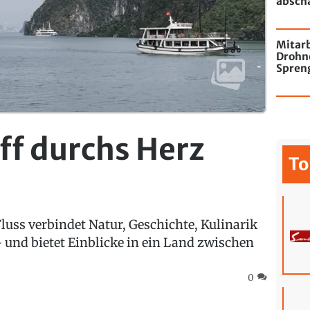
absch
passie
Mitarb
Drohn
Spren
Flugha
ff durchs Herz
To
luss verbindet Natur, Geschichte, Kulinarik
 und bietet Einblicke in ein Land zwischen
0