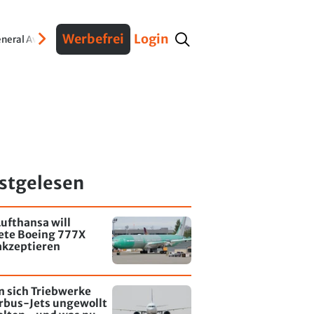
Werbefrei
Login
neral Aviation
Verteidigung
Interviews
Fracht
Geschichte
Sicherheit
Ko
stgelesen
ufthansa will
tete Boeing 777X
akzeptieren
 sich Triebwerke
rbus-Jets ungewollt