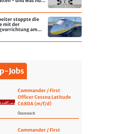
alten - und was nun
rt
eiter stoppte die
e mit der
gvorrichtung am
fen Leipzig/Halle
p-Jobs
Commander / First
Officer Cessna Latitude
C680A (m/f/d)
Österreich
Commander / First