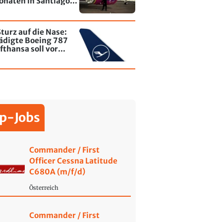
onaten in Santiago
le - jetzt wurde einer
affiti besprayt
turz auf die Nase:
ädigte Boeing 787
fthansa soll vor
ende wieder fliegen
p-Jobs
Commander / First
Officer Cessna Latitude
C680A (m/f/d)
Österreich
Commander / First