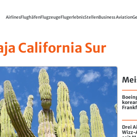
Airlines
Flughäfen
Flugzeuge
Flugerlebnis
Stellen
Business Aviation
Ge
ja California Sur
Mei
Boein
korea
Frankf
Drei A
Wizz-