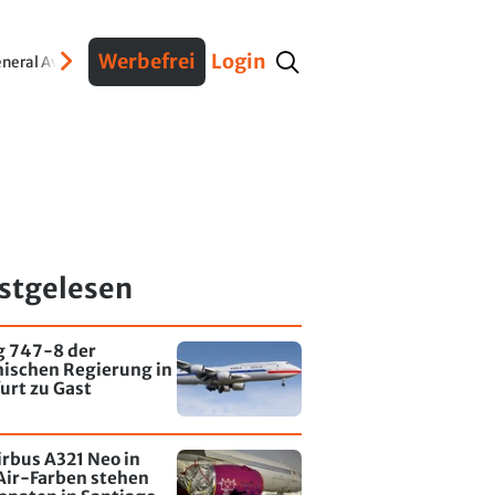
Werbefrei
Login
neral Aviation
Verteidigung
Interviews
Fracht
Geschichte
Sicherheit
Ko
stgelesen
g 747-8 der
nischen Regierung in
urt zu Gast
irbus A321 Neo in
Air-Farben stehen