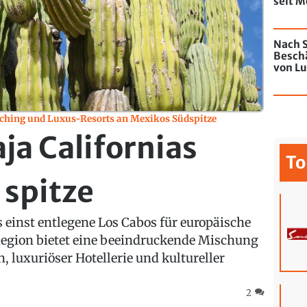
seit M
de Chi
mit Gr
Nach S
Besch
von Lu
Jahres
ching und Luxus-Resorts an Mexikos Südspitze
ja Californias
To
 spitze
 einst entlegene Los Cabos für europäische
 Region bietet eine beeindruckende Mischung
 luxuriöser Hotellerie und kultureller
2