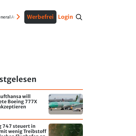
Werbefrei
Login
neral Aviation
Verteidigung
Interviews
Fracht
Geschichte
Sicherheit
Ko
stgelesen
ufthansa will
tete Boeing 777X
akzeptieren
 747 steuert in
mit wenig Treibstoff