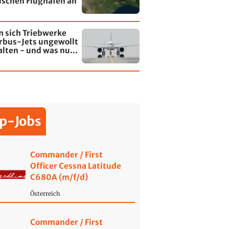
lschen Flughafen an
 sich Triebwerke
rbus-Jets ungewollt
alten - und was nun
rt
p-Jobs
Commander / First
Officer Cessna Latitude
C680A (m/f/d)
Österreich
Commander / First