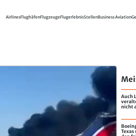
Airlines
Flughäfen
Flugzeuge
Flugerlebnis
Stellen
Business Aviation
Ge
Mei
Auch L
veral
nicht 
Boeing
Texas 