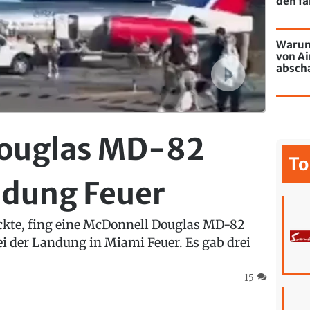
den fa
Warum
von Ai
absch
passie
ouglas MD-82
To
ndung Feuer
ckte, fing eine McDonnell Douglas MD-82
i der Landung in Miami Feuer. Es gab drei
15