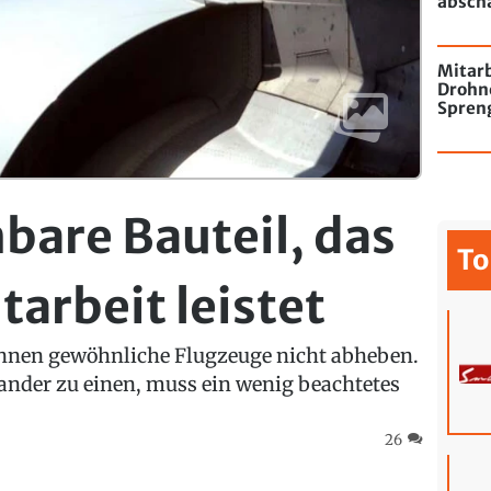
absch
passie
Mitarb
Drohn
Spren
Flugha
bare Bauteil, das
To
arbeit leistet
nnen gewöhnliche Flugzeuge nicht abheben.
der zu einen, muss ein wenig beachtetes
26