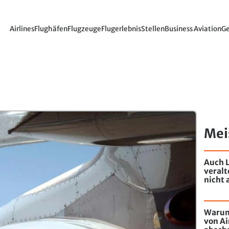
Airlines
Flughäfen
Flugzeuge
Flugerlebnis
Stellen
Business Aviation
Ge
Mei
Auch L
veral
nicht 
Warum
von Ai