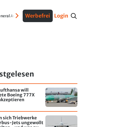
Werbefrei
Login
neral Aviation
Verteidigung
Interviews
Fracht
Geschichte
Sicherheit
Ko
stgelesen
ufthansa will
tete Boeing 777X
akzeptieren
 sich Triebwerke
rbus-Jets ungewollt