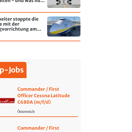
alten - und was nun
rt
eiter stoppte die
e mit der
gvorrichtung am
fen Leipzig/Halle
p-Jobs
Commander / First
Officer Cessna Latitude
C680A (m/f/d)
Österreich
Commander / First